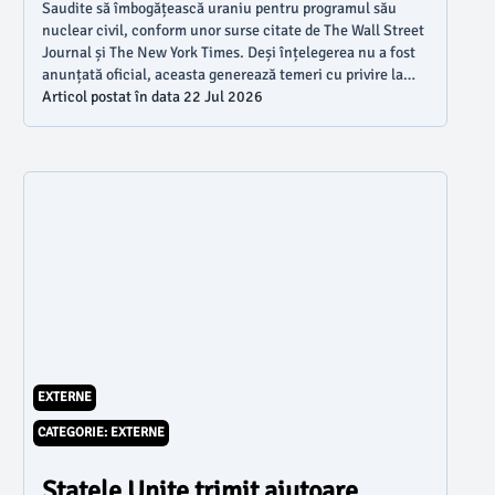
Saudite să îmbogățească uraniu pentru programul său
nuclear civil, conform unor surse citate de The Wall Street
Journal și The New York Times. Deși înțelegerea nu a fost
anunțată oficial, aceasta generează temeri cu privire la
riscurile de proliferare nucleară și va fi analizată de
Articol postat în data 22 Jul 2026
Congresul SUA.
EXTERNE
CATEGORIE: EXTERNE
Statele Unite trimit ajutoare