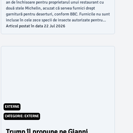
an de închisoare pentru proprietarul unui restaurant cu
două stele Michelin, acuzat că servea furnici drept
garnitură pentru deserturi, conform BBC. Furnicile nu sunt
incluse în cele zece specii de insecte autorizate pentru
consumul uman în această țară, iar pe lista celor permise
Articol postat în data 22 Jul 2026
se regăsesc, printre altele, lăcustele și greierii.
EXTERNE
CATEGORIE: EXTERNE
Trump îl propune pe Gianni