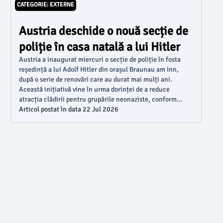
CATEGORIE: EXTERNE
Austria deschide o nouă secție de
poliție în casa natală a lui Hitler
Austria a inaugurat miercuri o secție de poliție în fosta
reședință a lui Adolf Hitler din orașul Braunau am Inn,
după o serie de renovări care au durat mai mulți ani.
Această inițiativă vine în urma dorinței de a reduce
atracția clădirii pentru grupările neonaziste, conform
datelor oferite de dpa și AFP, preluate de Agerpres.
Articol postat în data 22 Jul 2026