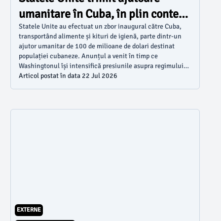
umanitare în Cuba, în plin context
de tensiuni
Statele Unite au efectuat un zbor inaugural către Cuba,
transportând alimente și kituri de igienă, parte dintr-un
ajutor umanitar de 100 de milioane de dolari destinat
populației cubaneze. Anunțul a venit în timp ce
Washingtonul își intensifică presiunile asupra regimului
comunist de la Havana, conform unui comunicat al
Articol postat în data 22 Jul 2026
Departamentului de Stat al SUA.
EXTERNE