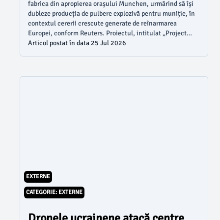
fabrica din apropierea orașului Munchen, urmărind să își
dubleze producția de pulbere explozivă pentru muniție, în
contextul cererii crescute generate de reînarmarea
Europei, conform Reuters. Proiectul, intitulat „Project
Firepower”, va transforma complexul industrial din Aschau
Articol postat în data 25 Jul 2026
am Inn, Bavaria, într-o unele dintre cele mai mari unități
de producție de pulbere pentru muniție din Europa.
EXTERNE
CATEGORIE: EXTERNE
Dronele ucrainene atacă centre