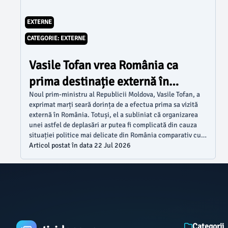
EXTERNE
CATEGORIE: EXTERNE
Vasile Tofan vrea România ca
prima destinație externă în
calitate de premier
Noul prim-ministru al Republicii Moldova, Vasile Tofan, a
exprimat marți seară dorința de a efectua prima sa vizită
externă în România. Totuși, el a subliniat că organizarea
unei astfel de deplasări ar putea fi complicată din cauza
situației politice mai delicate din România comparativ cu
cea de la Chișinău, conform informațiilor prezentate de
Articol postat în data 22 Jul 2026
News.ro.
Categorii