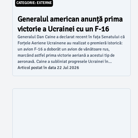
CATEGORIE: EXTERNE
Generalul american anunță prima
victorie a Ucrainei cu un F-16
Generalul Dan Caine a declarat recent în fața Senatului că
Forțele Aeriene Ucrainene au realizat o premieră istorică:
un avion F-16 a doborât un avion de vânătoare rus,
marcând astfel prima victorie aeriană a acestui tip de
aeronavă. Caine a subliniat progresele Ucrainei în
domeniul apărării, evidențiind sprijinul internațional
Articol postat în data 22 Jul 2026
relevant.