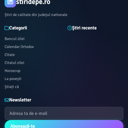
stiridepe.ro
Știri de calitate din județul nationale
Categorii
Știri recente
Bancul zilei
Calendar Ortodox
Citate
Citatul zilei
Horoscop
La povești
Știați că
Newsletter
Abonează-te