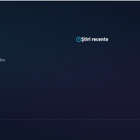
Știri recente
dox