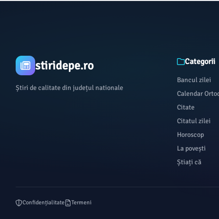
Categorii
stiridepe.ro
Bancul zilei
Știri de calitate din județul nationale
Calendar Orto
Citate
Citatul zilei
Horoscop
La povești
Știați că
Confidențialitate
Termeni