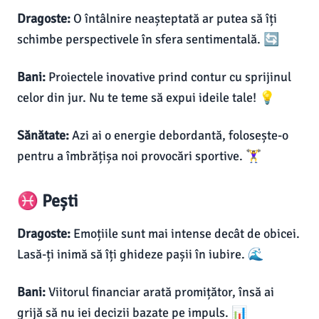
Dragoste:
O întâlnire neașteptată ar putea să îți
schimbe perspectivele în sfera sentimentală. 🔄
Bani:
Proiectele inovative prind contur cu sprijinul
celor din jur. Nu te teme să expui ideile tale! 💡
Sănătate:
Azi ai o energie debordantă, folosește-o
pentru a îmbrățișa noi provocări sportive. 🏋️‍♀️
♓ Pești
Dragoste:
Emoțiile sunt mai intense decât de obicei.
Lasă-ți inimă să îți ghideze pașii în iubire. 🌊
Bani:
Viitorul financiar arată promițător, însă ai
grijă să nu iei decizii bazate pe impuls. 📊