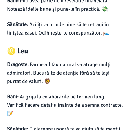
Bani:
Poți avea parte de o revelație financiară.
Notează ideile bune și pune-le în practică. 💸
Sănătate:
Azi îți va prinde bine să te retragi în
liniștea casei. Odihnește-te corespunzător. 🛌
♌ Leu
Dragoste:
Farmecul tău natural va atrage mulți
admiratori. Bucură-te de atenție fără să te lași
purtat de valuri. 🦁
Bani:
Ai grijă la colaborările pe termen lung.
Verifică fiecare detaliu înainte de a semna contracte.
📝
Sănătate:
O alergare ușoară te va ajuta să te menții