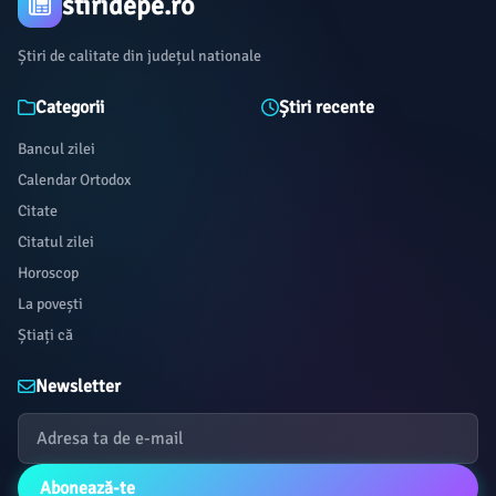
stiridepe.ro
Știri de calitate din județul nationale
Categorii
Știri recente
Bancul zilei
Calendar Ortodox
Citate
Citatul zilei
Horoscop
La povești
Știați că
Newsletter
Abonează-te