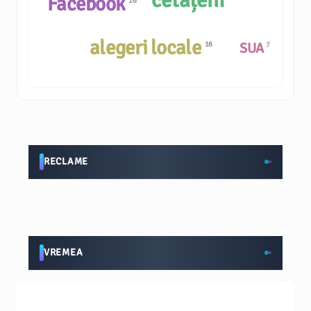
cetățeni
Facebook
16
alegeri locale
SUA
16
7
RECLAME
VREMEA