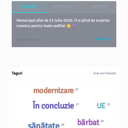
HOROSCOP
BANCUL ZILEI
ȘTIAȚI CĂ?
Horoscopul zilei de 22 iulie 2026: O zi plină de surprize
cosmice pentru toate zodiile! 🌟🔮
VEZI TOT
2 săptămâni în urmă
Taguri
Cele mai folosite
modernizare
15
În concluzie
UE
17
13
bărbat
16
sănătate
19