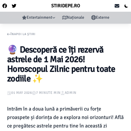
STIRIDEPE.RO
Entertainment
Naționale
Externe
ÎNAPOI LA ȘTIRI
🔮 Descoperă ce îți rezervă
astrele de 1 Mai 2026!
Horoscopul Zilnic pentru toate
zodiile ✨
01 MAY 2026
7 MINUTE MIN
ADMIN
Intrăm în a doua lună a primăverii cu forțe
proaspete și dorința de a explora noi orizonturi! Află
ce pregătesc astrele pentru tine în această zi