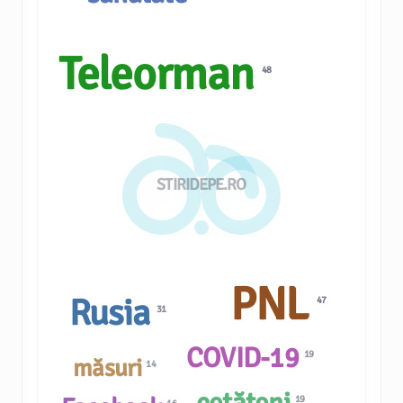
Teleorman
48
STIRIDEPE.RO
PNL
Rusia
47
31
COVID-19
19
măsuri
14
19